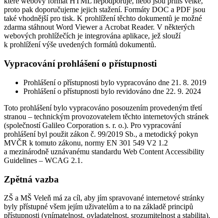
které webový formát HTML nepodporuje, nebo jsou příliš velké,
proto pak doporučujeme jejich stažení. Formáty DOC a PDF jsou
také vhodnější pro tisk. K prohlížení těchto dokumentů je možné
zdarma stáhnout Word Viewer a Acrobat Reader. V některých
webových prohlížečích je integrována aplikace, jež slouží
k prohlížení výše uvedených formátů dokumentů.
Vypracování prohlášení o přístupnosti
Prohlášení o přístupnosti bylo vypracováno dne 21. 8. 2019
Prohlášení o přístupnosti bylo revidováno dne 22. 9. 2024
Toto prohlášení bylo vypracováno posouzením provedeným třetí
stranou – technickým provozovatelem těchto internetových stránek
(společností Galileo Corporation s. r. o.). Pro vypracování
prohlášení byl použit zákon č. 99/2019 Sb., a metodický pokyn
MVČR k tomuto zákonu, normy EN 301 549 V2 1.2
a mezinárodně uznávanému standardu Web Content Accessibility
Guidelines – WCAG 2.1.
Zpětná vazba
ZŠ a MŠ Veleň má za cíl, aby jím spravované internetové stránky
byly přístupné všem jejím uživatelům a to na základě principů
přístupnosti (vnímatelnost, ovladatelnost, srozumitelnost a stabilita).