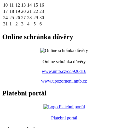
10
11
12
13
14
15
16
17
18
19
20
21
22
23
24
25
26
27
28
29
30
31
1
2
3
4
5
6
Online schránka důvěry
Online schránka důvěry
www.nntb.cz/c/5926d16
www.upozorneni.nntb.cz
Platební portál
Platební portál