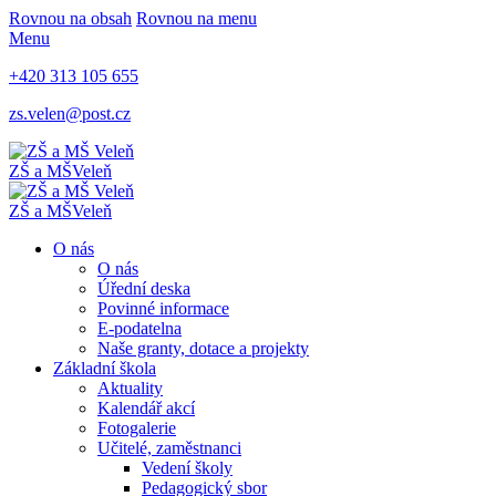
Rovnou na obsah
Rovnou na menu
Menu
+420 313 105 655
zs.velen@post.cz
ZŠ a MŠ
Veleň
ZŠ a MŠ
Veleň
O nás
O nás
Úřední deska
Povinné informace
E-podatelna
Naše granty, dotace a projekty
Základní škola
Aktuality
Kalendář akcí
Fotogalerie
Učitelé, zaměstnanci
Vedení školy
Pedagogický sbor