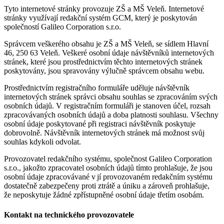
Tyto internetové stránky provozuje ZŠ a MŠ Veleň. Internetové
stránky využívají redakční systém GCM, který je poskytován
společností Galileo Corporation s.r.o.
Správcem veškerého obsahu je ZŠ a MŠ Veleň, se sídlem Hlavní
46, 250 63 Veleň. Veškeré osobní údaje návštěvníků internetových
stránek, které jsou prostřednictvím těchto internetových stránek
poskytovány, jsou spravovány výlučně správcem obsahu webu.
Prostřednictvím registračního formuláře uděluje návštěvník
internetových stránek správci obsahu souhlas se zpracováním svých
osobních údajů. V registračním formuláři je stanoven účel, rozsah
zpracovávaných osobních údajů a doba platnosti souhlasu. Všechny
osobní údaje poskytované při registraci návštěvník poskytuje
dobrovolně. Návštěvník internetových stránek má možnost svůj
souhlas kdykoli odvolat.
Provozovatel redakčního systému, společnost Galileo Corporation
s.r.o., jakožto zpracovatel osobních údajů tímto prohlašuje, že jsou
osobní údaje zpracovávané v jí provozovaném redakčním systému
dostatečně zabezpečeny proti ztrátě a úniku a zároveň prohlašuje,
že neposkytuje žádné zpřístupněné osobní údaje třetím osobám.
Kontakt na technického provozovatele