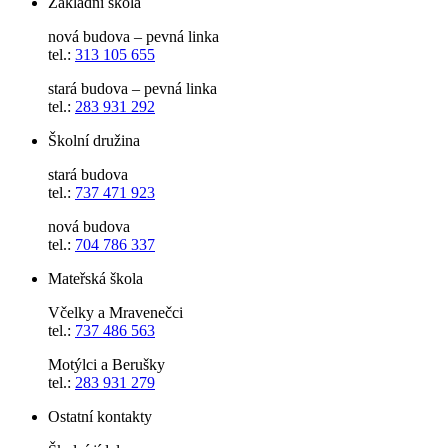
Základní škola
nová budova – pevná linka
tel.:
313 105 655
stará budova – pevná linka
tel.:
283 931 292
Školní družina
stará budova
tel.:
737 471 923
nová budova
tel.:
704 786 337
Mateřská škola
Včelky a Mravenečci
tel.:
737 486 563
Motýlci a Berušky
tel.:
283 931 279
Ostatní kontakty