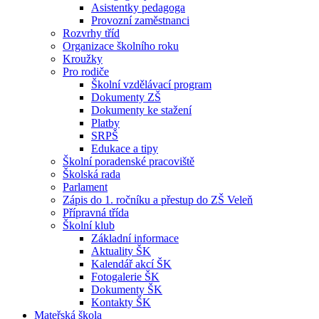
Asistentky pedagoga
Provozní zaměstnanci
Rozvrhy tříd
Organizace školního roku
Kroužky
Pro rodiče
Školní vzdělávací program
Dokumenty ZŠ
Dokumenty ke stažení
Platby
SRPŠ
Edukace a tipy
Školní poradenské pracoviště
Školská rada
Parlament
Zápis do 1. ročníku a přestup do ZŠ Veleň
Přípravná třída
Školní klub
Základní informace
Aktuality ŠK
Kalendář akcí ŠK
Fotogalerie ŠK
Dokumenty ŠK
Kontakty ŠK
Mateřská škola