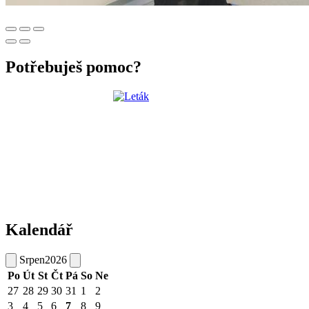
Potřebuješ pomoc?
Kalendář
Srpen
2026
Po
Út
St
Čt
Pá
So
Ne
27
28
29
30
31
1
2
3
4
5
6
7
8
9