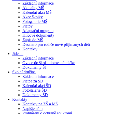
Základní informace
Aktuality MŠ
Kalendář akcí MŠ
Akce školky
Fotogalerie MŠ
Platby
Adaptační program
Klíčové dokumenty
Zápis do MŠ
Desatero pro rodiče nově přijímaných dětí
Kontakty
Jídelna
Základní informace
Ovoce do škol a dotované mléko
Dokumenty ŠJ
Školní družina
Základní informace
Platba za ŠD
Kalendář akcí ŠD
Fotogalerie ŠD
Dokumenty ŠD
Kontakty
Kontakty na ZŠ a MŠ
Napište nám
Prohlášení o ochraně soukromí