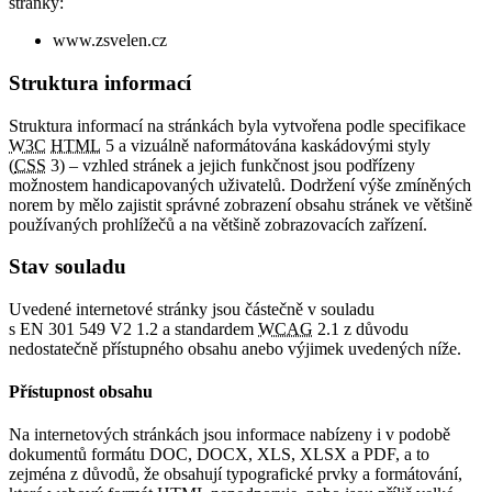
stránky:
www.zsvelen.cz
Struktura informací
Struktura informací na stránkách byla vytvořena podle specifikace
W3C
HTML
5 a vizuálně naformátována kaskádovými styly
(
CSS
3) – vzhled stránek a jejich funkčnost jsou podřízeny
možnostem handicapovaných uživatelů. Dodržení výše zmíněných
norem by mělo zajistit správné zobrazení obsahu stránek ve většině
používaných prohlížečů a na většině zobrazovacích zařízení.
Stav souladu
Uvedené internetové stránky jsou částečně v souladu
s EN 301 549 V2 1.2 a standardem
WCAG
2.1 z důvodu
nedostatečně přístupného obsahu anebo výjimek uvedených níže.
Přístupnost obsahu
Na internetových stránkách jsou informace nabízeny i v podobě
dokumentů formátu DOC, DOCX, XLS, XLSX a PDF, a to
zejména z důvodů, že obsahují typografické prvky a formátování,