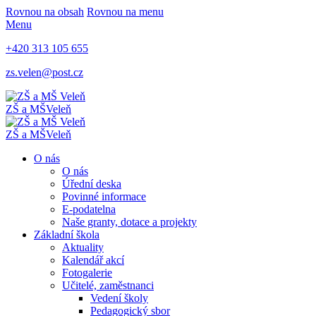
Rovnou na obsah
Rovnou na menu
Menu
+420 313 105 655
zs.velen@post.cz
ZŠ a MŠ
Veleň
ZŠ a MŠ
Veleň
O nás
O nás
Úřední deska
Povinné informace
E-podatelna
Naše granty, dotace a projekty
Základní škola
Aktuality
Kalendář akcí
Fotogalerie
Učitelé, zaměstnanci
Vedení školy
Pedagogický sbor