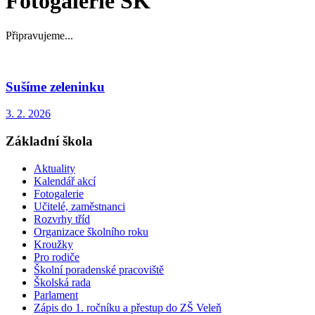
Fotogalerie ŠK
Připravujeme...
Sušíme zeleninku
3. 2. 2026
Základní škola
Aktuality
Kalendář akcí
Fotogalerie
Učitelé, zaměstnanci
Rozvrhy tříd
Organizace školního roku
Kroužky
Pro rodiče
Školní poradenské pracoviště
Školská rada
Parlament
Zápis do 1. ročníku a přestup do ZŠ Veleň