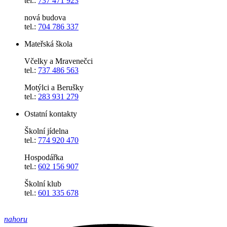
tel.:
737 471 923
nová budova
tel.:
704 786 337
Mateřská škola
Včelky a Mravenečci
tel.:
737 486 563
Motýlci a Berušky
tel.:
283 931 279
Ostatní kontakty
Školní jídelna
tel.:
774 920 470
Hospodářka
tel.:
602 156 907
Školní klub
tel.:
601 335 678
nahoru