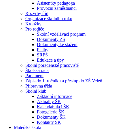
Asistentky pedagoga
Provozní zaměstnanci
Rozvrhy tříd
Organizace školního roku
Kroužky
Pro rodiče
Školní vzdělávací program
Dokumenty ZŠ
Dokumenty ke stažení
Platby
SRPŠ
Edukace a tipy
Školní poradenské pracoviště
Školská rada
Parlament
Zápis do 1. ročníku a přestup do ZŠ Veleň
Přípravná třída
Školní klub
Základní informace
Aktuality ŠK
Kalendář akcí ŠK
Fotogalerie ŠK
Dokumenty ŠK
Kontakty ŠK
Mateřská škola