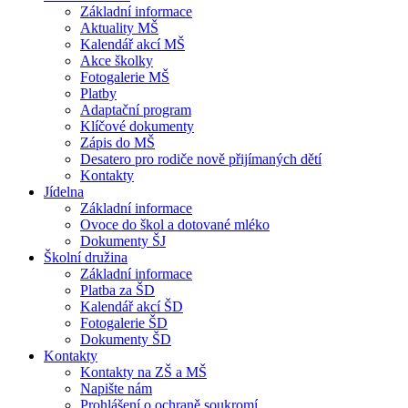
Základní informace
Aktuality MŠ
Kalendář akcí MŠ
Akce školky
Fotogalerie MŠ
Platby
Adaptační program
Klíčové dokumenty
Zápis do MŠ
Desatero pro rodiče nově přijímaných dětí
Kontakty
Jídelna
Základní informace
Ovoce do škol a dotované mléko
Dokumenty ŠJ
Školní družina
Základní informace
Platba za ŠD
Kalendář akcí ŠD
Fotogalerie ŠD
Dokumenty ŠD
Kontakty
Kontakty na ZŠ a MŠ
Napište nám
Prohlášení o ochraně soukromí