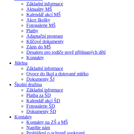
Základní informace
Aktuality MŠ
Kalendář akcí MŠ
Akce školky
Fotogalerie MŠ
Platby
Adaptační program
Klíčové dokumenty
Zápis do MŠ
Desatero pro rodiče nově přijímaných dětí
Kontakty
Jídelna
Základní informace
Ovoce do škol a dotované mléko
Dokumenty ŠJ
Školní družina
Základní informace
Platba za ŠD
Kalendář akcí ŠD
Fotogalerie ŠD
Dokumenty ŠD
Kontakty
Kontakty na ZŠ a MŠ
Napište nám
Prohlášení o ochraně soukromí