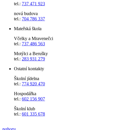
tel.:
737 471 923
nová budova
tel.:
704 786 337
Mateřská škola
Včelky a Mravenečci
tel.:
737 486 563
Motýlci a Berušky
tel.:
283 931 279
Ostatní kontakty
Školní jídelna
tel.:
774 920 470
Hospodářka
tel.:
602 156 907
Školní klub
tel.:
601 335 678
nahoru