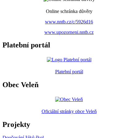
Online schránka důvěry
www.nntb.cz/c/5926d16
www.upozorneni.nntb.cz
Platební portál
Platební portál
Obec Veleň
Oficiální stránky obce Veleň
Projekty
Doučování žáků škol