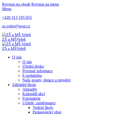
Rovnou na obsah
Rovnou na menu
Menu
+420 313 105 655
zs.velen@post.cz
ZŠ a MŠ
Veleň
ZŠ a MŠ
Veleň
O nás
O nás
Úřední deska
Povinné informace
E-podatelna
Naše granty, dotace a projekty
Základní škola
Aktuality
Kalendář akcí
Fotogalerie
Učitelé, zaměstnanci
Vedení školy
Pedagogický sbor