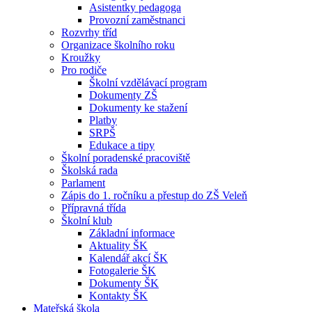
Asistentky pedagoga
Provozní zaměstnanci
Rozvrhy tříd
Organizace školního roku
Kroužky
Pro rodiče
Školní vzdělávací program
Dokumenty ZŠ
Dokumenty ke stažení
Platby
SRPŠ
Edukace a tipy
Školní poradenské pracoviště
Školská rada
Parlament
Zápis do 1. ročníku a přestup do ZŠ Veleň
Přípravná třída
Školní klub
Základní informace
Aktuality ŠK
Kalendář akcí ŠK
Fotogalerie ŠK
Dokumenty ŠK
Kontakty ŠK
Mateřská škola