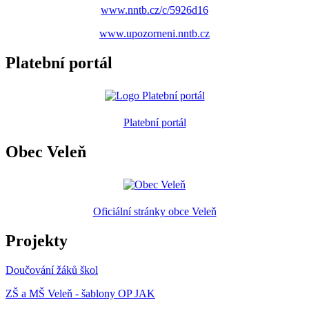
www.nntb.cz/c/5926d16
www.upozorneni.nntb.cz
Platební portál
Platební portál
Obec Veleň
Oficiální stránky obce Veleň
Projekty
Doučování žáků škol
ZŠ a MŠ Veleň - šablony OP JAK