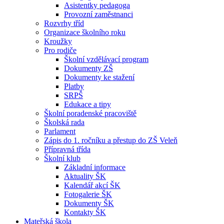
Asistentky pedagoga
Provozní zaměstnanci
Rozvrhy tříd
Organizace školního roku
Kroužky
Pro rodiče
Školní vzdělávací program
Dokumenty ZŠ
Dokumenty ke stažení
Platby
SRPŠ
Edukace a tipy
Školní poradenské pracoviště
Školská rada
Parlament
Zápis do 1. ročníku a přestup do ZŠ Veleň
Přípravná třída
Školní klub
Základní informace
Aktuality ŠK
Kalendář akcí ŠK
Fotogalerie ŠK
Dokumenty ŠK
Kontakty ŠK
Mateřská škola