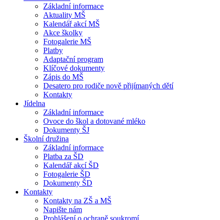
Základní informace
Aktuality MŠ
Kalendář akcí MŠ
Akce školky
Fotogalerie MŠ
Platby
Adaptační program
Klíčové dokumenty
Zápis do MŠ
Desatero pro rodiče nově přijímaných dětí
Kontakty
Jídelna
Základní informace
Ovoce do škol a dotované mléko
Dokumenty ŠJ
Školní družina
Základní informace
Platba za ŠD
Kalendář akcí ŠD
Fotogalerie ŠD
Dokumenty ŠD
Kontakty
Kontakty na ZŠ a MŠ
Napište nám
Prohlášení o ochraně soukromí