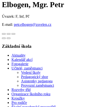
Elbogen, Mgr. Petr
Úvazek: F, Inf, Pč
E-mail:
petr.elbogen@zsvelen.cz
Základní škola
Aktuality
Kalendář akcí
Fotogalerie
Učitelé, zaměstnanci
Vedení školy
Pedagogický sbor
Asistentky pedagoga
Provozní zaměstnanci
Rozvrhy tříd
Organizace školního roku
Kroužky
Pro rodiče
Školní poradenské pracoviště