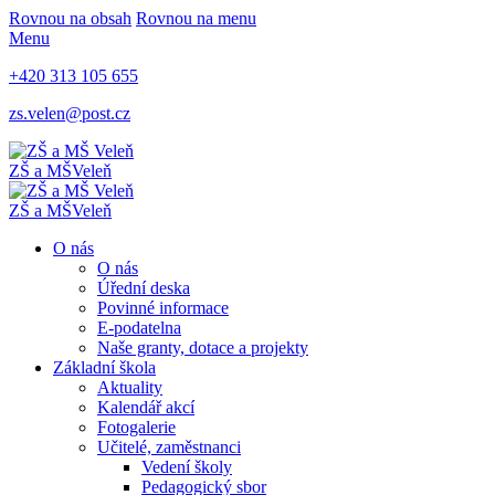
Rovnou na obsah
Rovnou na menu
Menu
+420 313 105 655
zs.velen@post.cz
ZŠ a MŠ
Veleň
ZŠ a MŠ
Veleň
O nás
O nás
Úřední deska
Povinné informace
E-podatelna
Naše granty, dotace a projekty
Základní škola
Aktuality
Kalendář akcí
Fotogalerie
Učitelé, zaměstnanci
Vedení školy
Pedagogický sbor