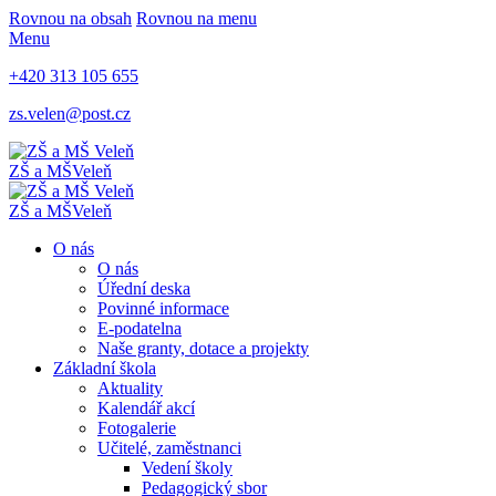
Rovnou na obsah
Rovnou na menu
Menu
+420 313 105 655
zs.velen@post.cz
ZŠ a MŠ
Veleň
ZŠ a MŠ
Veleň
O nás
O nás
Úřední deska
Povinné informace
E-podatelna
Naše granty, dotace a projekty
Základní škola
Aktuality
Kalendář akcí
Fotogalerie
Učitelé, zaměstnanci
Vedení školy
Pedagogický sbor