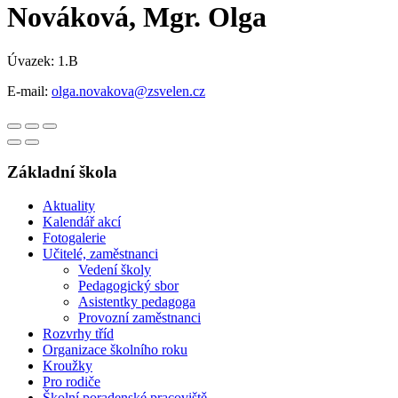
Nováková, Mgr. Olga
Úvazek: 1.B
E-mail:
olga.novakova@zsvelen.cz
Základní škola
Aktuality
Kalendář akcí
Fotogalerie
Učitelé, zaměstnanci
Vedení školy
Pedagogický sbor
Asistentky pedagoga
Provozní zaměstnanci
Rozvrhy tříd
Organizace školního roku
Kroužky
Pro rodiče
Školní poradenské pracoviště