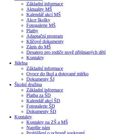
Základní informace
Aktuality MŠ
Kalendář akcí MŠ
Akce školky
Fotogalerie MŠ
Platby
Adaptační program
Klíčové dokumenty
Zápis do MŠ
Desatero pro rodiče nově přijímaných dětí
Kontakty
Jídelna
Základní informace
Ovoce do škol a dotované mléko
Dokumenty ŠJ
Školní družina
Základní informace
Platba za ŠD
Kalendář akcí ŠD
Fotogalerie ŠD
Dokumenty ŠD
Kontakty
Kontakty na ZŠ a MŠ
Napište nám
Prohlášení o ochraně soukromí