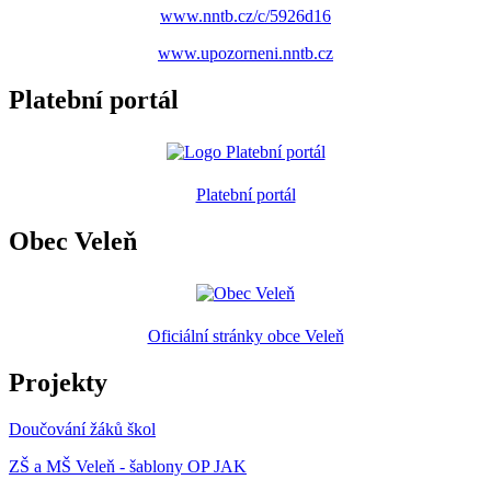
www.nntb.cz/c/5926d16
www.upozorneni.nntb.cz
Platební portál
Platební portál
Obec Veleň
Oficiální stránky obce Veleň
Projekty
Doučování žáků škol
ZŠ a MŠ Veleň - šablony OP JAK