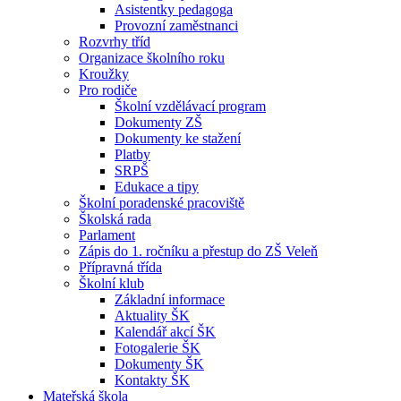
Asistentky pedagoga
Provozní zaměstnanci
Rozvrhy tříd
Organizace školního roku
Kroužky
Pro rodiče
Školní vzdělávací program
Dokumenty ZŠ
Dokumenty ke stažení
Platby
SRPŠ
Edukace a tipy
Školní poradenské pracoviště
Školská rada
Parlament
Zápis do 1. ročníku a přestup do ZŠ Veleň
Přípravná třída
Školní klub
Základní informace
Aktuality ŠK
Kalendář akcí ŠK
Fotogalerie ŠK
Dokumenty ŠK
Kontakty ŠK
Mateřská škola